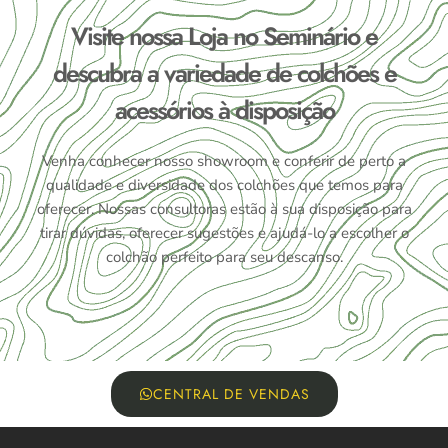
Visite nossa Loja no Seminário e
descubra a variedade de colchões e
acessórios à disposição
Venha conhecer nosso showroom e conferir de perto a
qualidade e diversidade dos colchões que temos para
oferecer. Nossas consultoras estão à sua disposição para
tirar dúvidas, oferecer sugestões e ajudá-lo a escolher o
colchão perfeito para seu descanso.
CENTRAL DE VENDAS