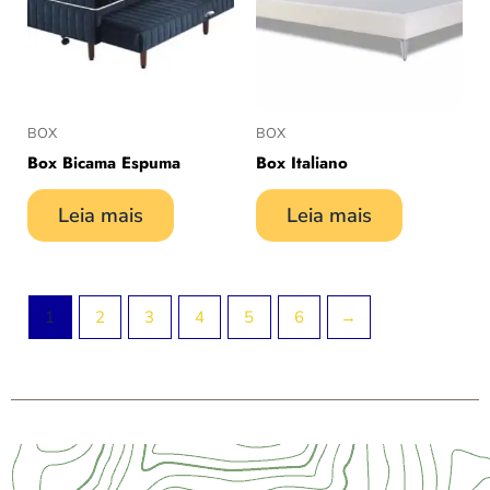
BOX
BOX
Box Bicama Espuma
Box Italiano
Leia mais
Leia mais
1
2
3
4
5
6
→