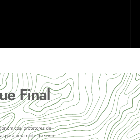
ue Final
gonômicos, protetores de
eal para uma noite de sono