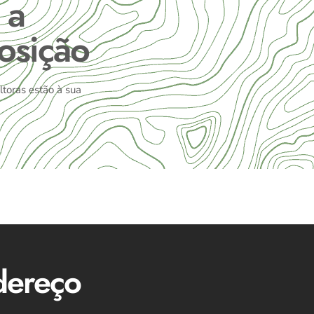
 a
osição
toras estão à sua
dereço