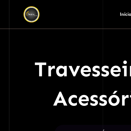
Iníci
Travessei
Acessór