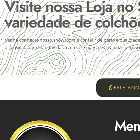
Visite nossa Loja no
variedade de colchõe
Venha conhecer nosso showroom e conferir de perto a qualidade 
disposição para tirar dúvidas, oferecer sugestões e ajudá-lo a es
FALE AGO
Men