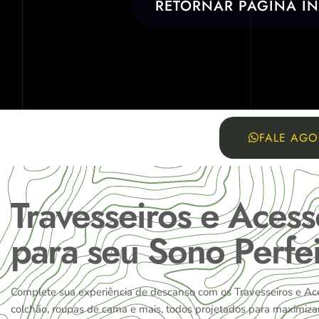
RETORNAR PÁGINA IN
FALE AGO
Travesseiros e Aces
para seu Sono Perfei
Complete sua experiência de descanso com os Travesseiros e Ac
colchão, roupas de cama e mais, todos projetados para maximiza