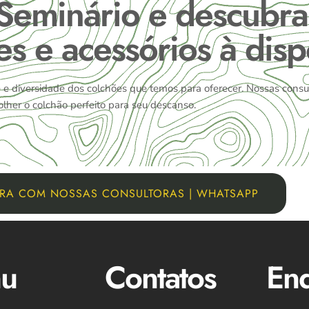
 Seminário e descubra
s e acessórios à disp
e diversidade dos colchões que temos para oferecer. Nossas consul
colher o colchão perfeito para seu descanso.
RA COM NOSSAS CONSULTORAS | WHATSAPP
u
Contatos
En