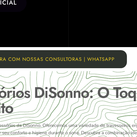
ICIAL
RA COM NOSSAS CONSULTORAS | WHATSAPP
sórios DiSonno: O Toq
to
essórios da DiSonno. Oferecemos uma variedade de travesseiros er
r seu conforto e higiene durante o sono. Descubra a combinação id