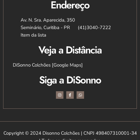
Endereço
Av. N. Sra. Aparecida, 350
Seminário, Curitiba - PR
(41)3040-7222
Item da lista
Veja a Distância
DiSonno Colchões [Google Maps]
Siga a DiSonno
I
F
W
n
a
h
s
c
a
t
e
t
a
b
s
g
o
a
r
o
p
a
k
p
m
-
f
Copyright © 2024 Disonno Colchões | CNPJ 498407310001-34