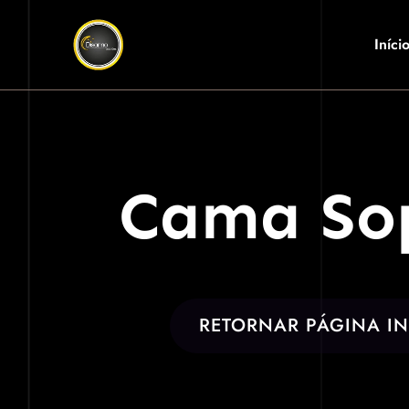
Ir
para
Iníci
o
conteúdo
Cama So
RETORNAR PÁGINA IN