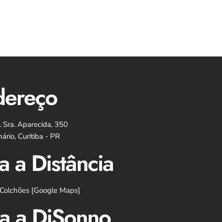
dereço
. Sra. Aparecida, 350
ário, Curitiba - PR
a a Distância
Colchões [Google Maps]
a a DiSonno