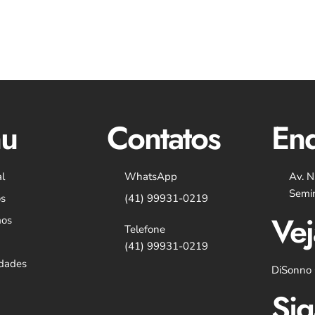
u
Contatos
En
al
WhatsApp
Av. N
Semin
s
(41) 99931-0219
Vej
mos
Telefone
(41) 99931-0219
idades
DiSonno 
Sig