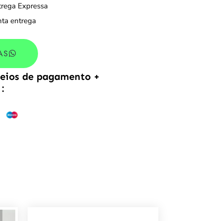
trega Expressa
nta entrega
AS
meios de pagamento +
: