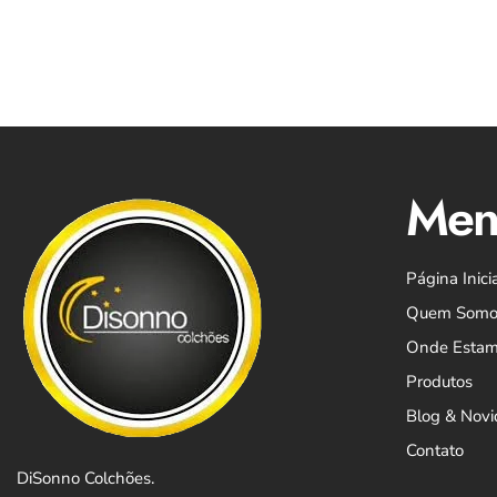
Men
Página Inici
Quem Somo
Onde Esta
Produtos
Blog & Nov
Contato
DiSonno Colchões.