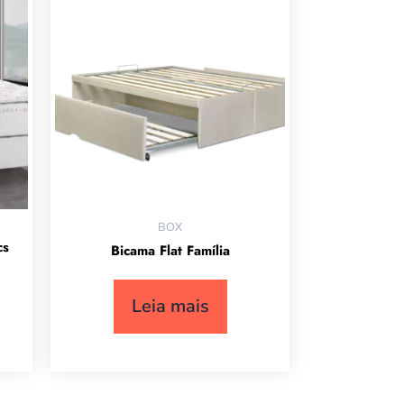
BOX
cs
Bicama Flat Família
Leia mais