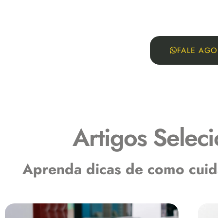
FALE AGO
Bl
Artigos Selec
Aprenda dicas de como cuid