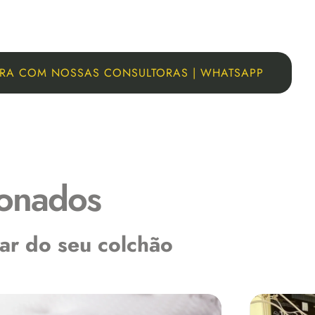
RA COM NOSSAS CONSULTORAS | WHATSAPP
og
ionados
ar do seu colchão