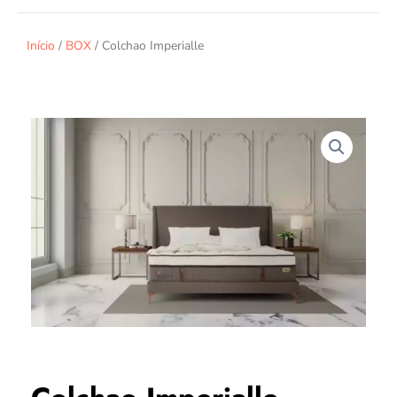
Início
/
BOX
/ Colchao Imperialle