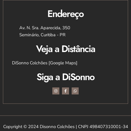
Endereço
Av. N. Sra. Aparecida, 350
Seminário, Curitiba - PR
Veja a Distância
DiSonno Colchões [Google Maps]
Siga a DiSonno
I
F
W
n
a
h
s
c
a
t
e
t
a
b
s
g
o
a
r
o
p
a
k
p
m
-
f
Copyright © 2024 Disonno Colchões | CNPJ 498407310001-34